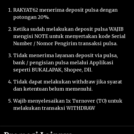
RAKYAT62 menerima deposit pulsa dengan
potongan 20%.
Ketika sudah melakukan deposit pulsa WAJIB
mengisi NOTE untuk menyertakan kode Serial
Number / Nomor Pengirim transaksi pulsa.
Tidak menerima layanan deposit via pulsa,
bank / pengisian pulsa melalui Applikasi
seperti BUKALAPAK, Shopee, Dll.
Tidak dapat melakukan withdraw jika syarat
dan ketentuan belum memenuhi.
Wajib menyelesaikan 1x Turnover (TO) untuk
melakukan transaksi WITHDRAW