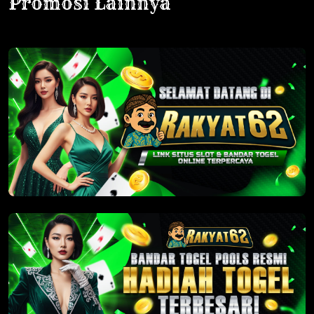
Promosi Lainnya