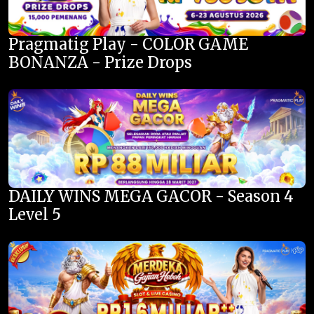
Pragmatig Play - COLOR GAME
BONANZA - Prize Drops
DAILY WINS MEGA GACOR - Season 4
Level 5