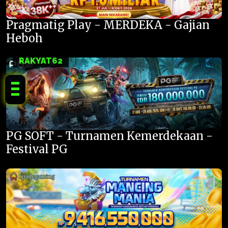
Pragmatig Play - MERDEKA - Gajian
Heboh
RAKYAT62
PG SOFT - Turnamen Kemerdekaan -
Festival PG